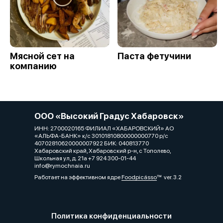
Мясной сет на
Паста фетучини
компанию
ООО «Высокий Градус Хабаровск»
ИНН: 2700020165 ФИЛИАЛ «ХАБАРОВСКИЙ» АО
«АЛЬФА-БАНК» к/с 30101810800000000770 р/с
40702810620000007922 БИК: 040813770
Хабаровский край, Хабаровский р-н, с Тополево,
Школьная ул, д. 21а +7 924 300-01-44
info@rymochnaia.ru
Работает на эффективном ядре
Foodpicásso
ver. 3.2
Политика конфиденциальности