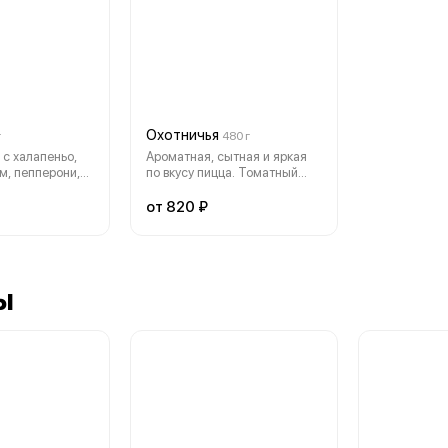
Охотничья
г
480 г
 с халапеньо,
Ароматная, сытная и яркая
м, пепперони,
по вкусу пицца. Томатный
лла и соусом
соус, сыр и кусочки сочных
м)
охотничьих колбасок.(30см)
от 820 ₽
ы