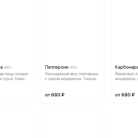
ра
Пепперони
Карбонар
455 г
450 г
ди пицц четыре
Насыщенный вкус пепперони
Яркий вкус 
м соусе. Нежная
с сыром моцарелла. Тонкое
моцарелла, 
армезан, чедр,
хрустящее тесто и наш
бекона и лу
одной плесенью.
оригинальный соус.(30см)
от 680 ₽
от 680 ₽