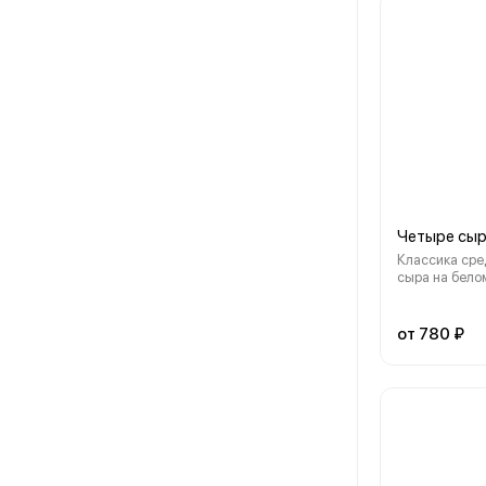
Четыре сы
Классика сре
сыра на бело
моцарелла, п
сыр с благор
(30см)
от 780 ₽