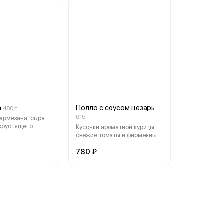
а
Полло с соусом цезарь
480 г
615 г
пармезана, сыра
хрустящего
Кусочки ароматной курицы,
ка.(30см)
свежие томаты и фирменный
соус цезарь, который придаёт
блюду насыщенность и
780 ₽
лёгкую пикантность. (30см)