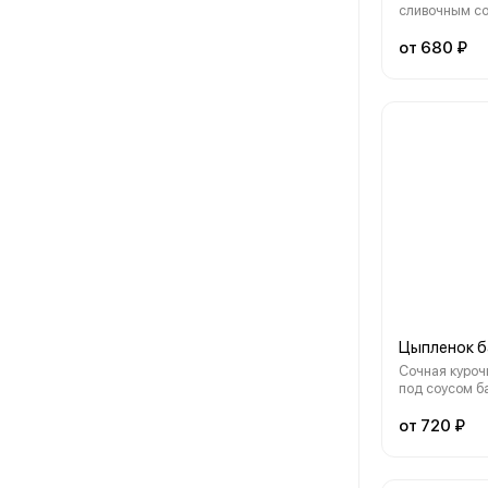
сливочным со
шампиньонам
помидорами.
от 680 ₽
Цыпленок 
Сочная куроч
под соусом б
лук, сыр моц
от 720 ₽