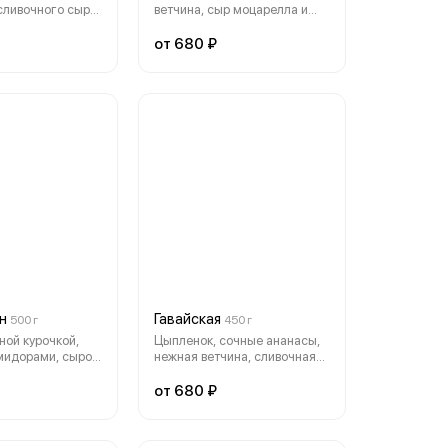
сливочного сыра
ветчина, сыр моцарелла и
а тонком
оригинальный томатный соус
есте. (30см)
на тонком тесте.(30см)
от 680 ₽
н
Гавайская
500 г
450 г
ной курочкой,
Цыпленок, сочные ананасы,
мидорами, сыром
нежная ветчина, сливочная
(30см)
моцарелла и оригинальный
соус.(30см)
от 680 ₽