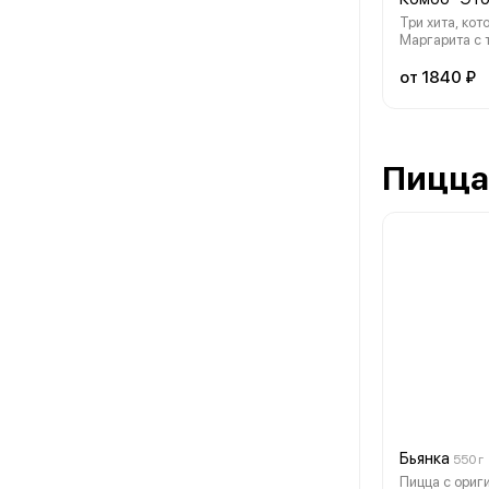
Три хита, кот
Маргарита с 
моцареллой, 
пряной колба
от 1840 ₽
с нежными ш
Идеальный н
компании и л
Пицца
Бьянка
550 г
Пицца с ориг