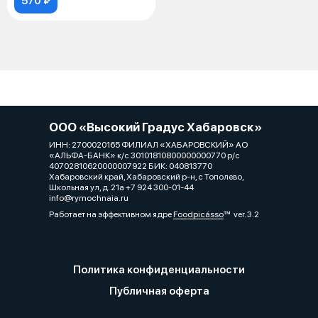
570 ₽
ООО «Высокий Градус Хабаровск»
ИНН: 2700020165 ФИЛИАЛ «ХАБАРОВСКИЙ» АО
«АЛЬФА-БАНК» к/с 30101810800000000770 р/с
40702810620000007922 БИК: 040813770
Хабаровский край, Хабаровский р-н, с Тополево,
Школьная ул, д. 21а +7 924 300-01-44
info@rymochnaia.ru
Работает на эффективном ядре
Foodpicásso
ver. 3.2
Политика конфиденциальности
Публичная оферта