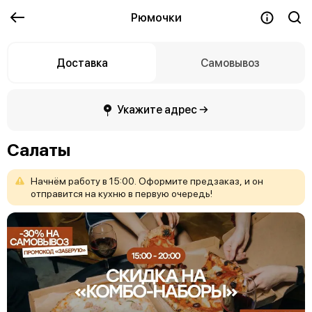
Рюмочки
Доставка
Самовывоз
Укажите адрес →
Салаты
Начнём
работу
в
15:00.
Оформите
предзаказ,
и
он
отправится
на
кухню
в
первую
очередь!