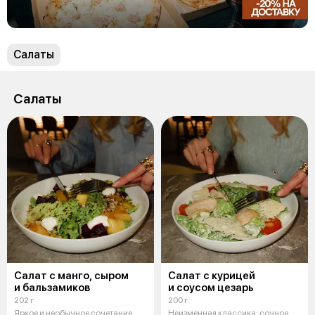
Салаты
Салаты
Салат с манго, сыром
Салат с курицей
и бальзамиков
и соусом цезарь
202 г
200 г
Яркое и необычное сочетание
Неизменная классика: сочное