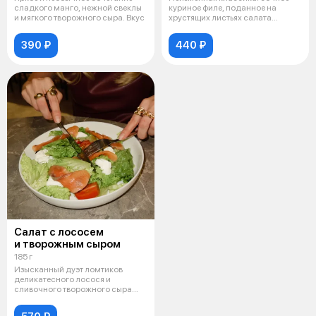
сладкого манго, нежной свеклы
куриное филе, поданное на
и мягкого творожного сыра. Вкус
хрустящих листьях салата
Романо со с
390 ₽
440 ₽
Салат с лососем
и творожным сыром
185 г
Изысканный дуэт ломтиков
деликатесного лосося и
сливочного творожного сыра
поданных на хру